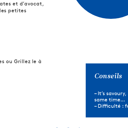
ates et d’avocat,
es petites
 ou Grillez le à
Conseils
– It’s savoury
same time…
– Difficulté : 