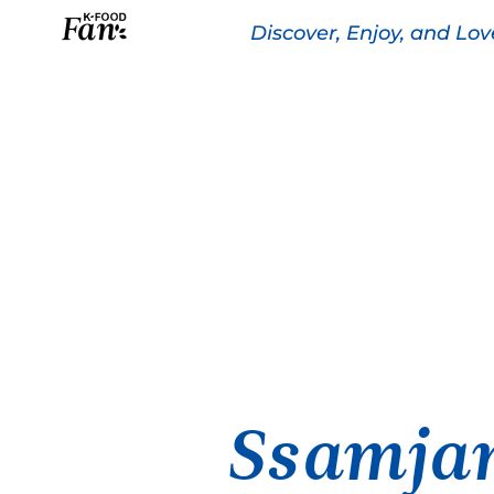
Discover, Enjoy, and Lo
The K-FOOD
Ssamja