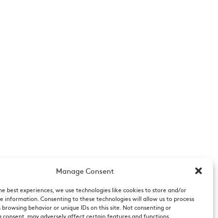
Manage Consent
he best experiences, we use technologies like cookies to store and/or
e information. Consenting to these technologies will allow us to process
 browsing behavior or unique IDs on this site. Not consenting or
 consent, may adversely affect certain features and functions.