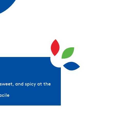
, sweet, and spicy at the
facile