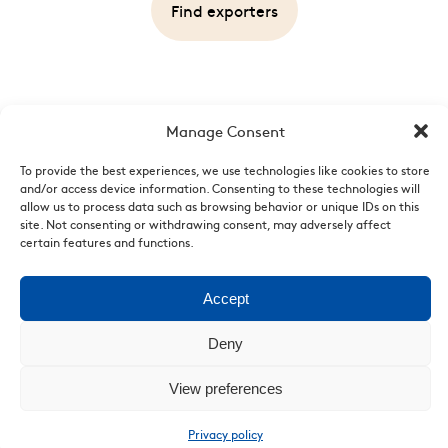
Find exporters
Manage Consent
To provide the best experiences, we use technologies like cookies to store
and/or access device information. Consenting to these technologies will
allow us to process data such as browsing behavior or unique IDs on this
site. Not consenting or withdrawing consent, may adversely affect
Who are we
|
News
|
Videos
|
List of points of sale
|
Legal
certain features and functions.
Mentions
Accept
Deny
View preferences
Privacy policy