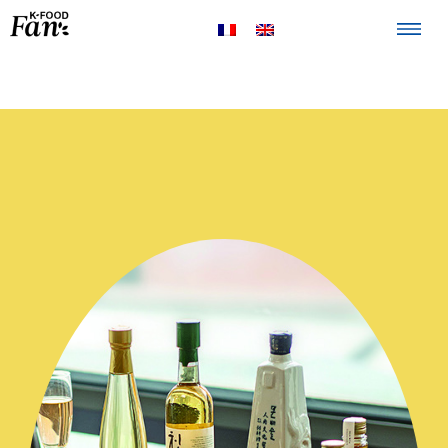
The K-FOOD
Products
Recipes