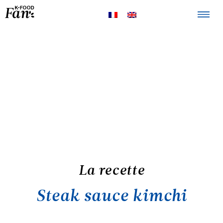
La K-FOOD
Produits
Recettes
Points de
vente
La recette
Steak sauce kimchi