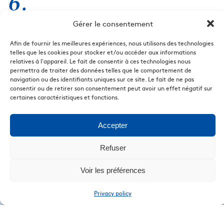
6.
Gérer le consentement
Verser la sauce à la cuillère, parsemer d’un peu de
kimchi supplémentaire et terminer par une généreuse
Afin de fournir les meilleures expériences, nous utilisons des technologies
couche de ciboulette hachée.
telles que les cookies pour stocker et/ou accéder aux informations
relatives à l'appareil. Le fait de consentir à ces technologies nous
permettra de traiter des données telles que le comportement de
navigation ou des identifiants uniques sur ce site. Le fait de ne pas
consentir ou de retirer son consentement peut avoir un effet négatif sur
certaines caractéristiques et fonctions.
Accepter
DÉCOUVRIR LES AUTRES RECETTES
Refuser
Voir les préférences
Privacy policy