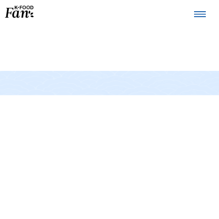
La K-FOOD
Produits
Recettes
Points de
vente