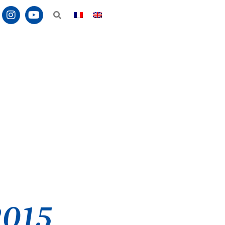
nte
Annonce
2015