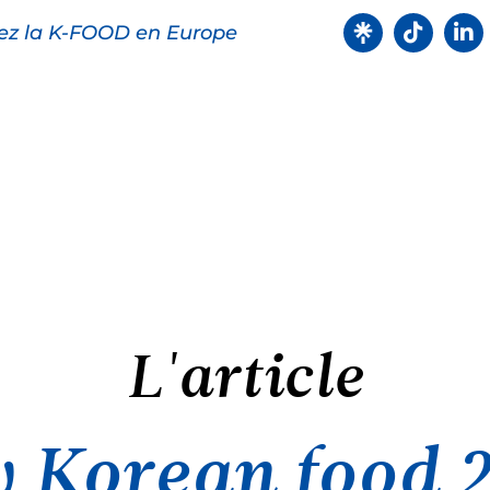
ez la K-FOOD en Europe
oduits
Recettes
Points de ve
L'article
 Korean food 