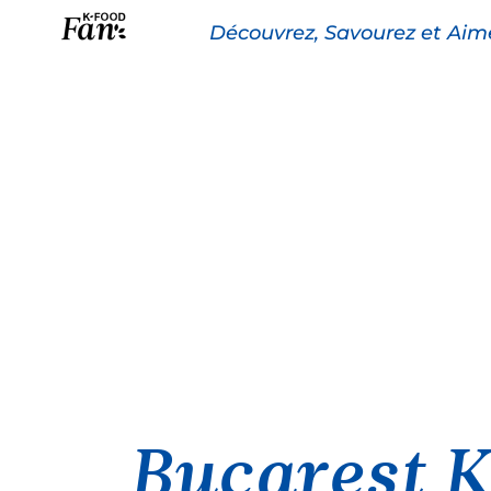
Découvrez, Savourez et Aim
La K-FOOD
Pr
Bucarest 