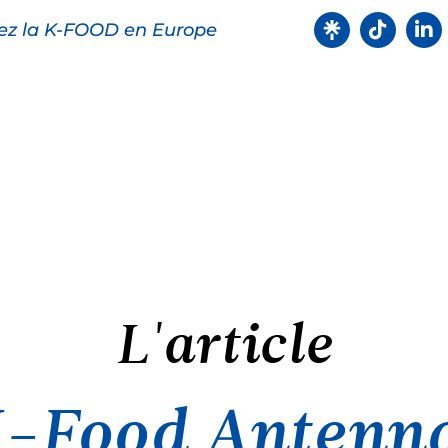
ez la K-FOOD en Europe
oduits
Recettes
Points de ve
L'article
K-Food Antenna