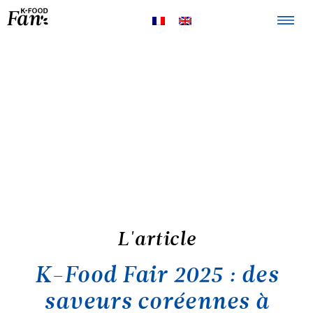
La K-FOOD
Produits
Recettes
Points de
vente
L'article
K-Food Fair 2025 : des
saveurs coréennes à