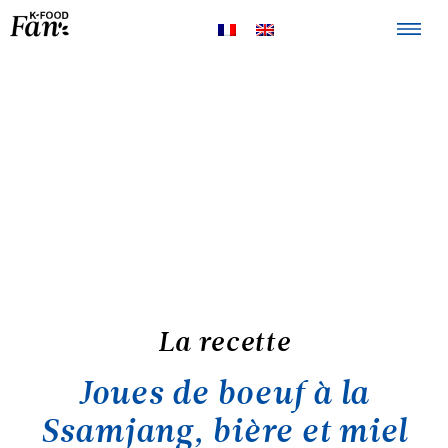
La K-FOOD
Produits
Recettes
Points de
vente
La recette
Joues de boeuf à la
Ssamjang, bière et miel