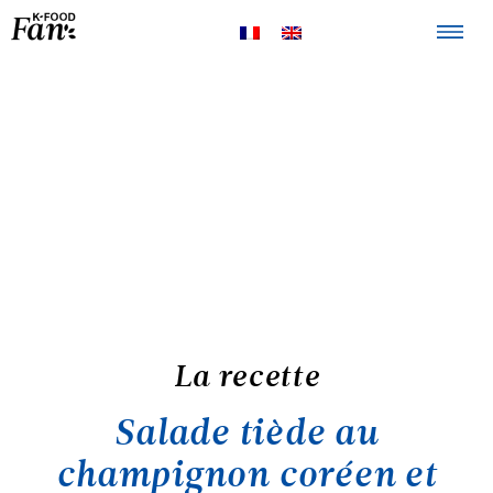
La K-FOOD
Produits
Recettes
Points de
vente
La recette
Salade tiède au
champignon coréen et