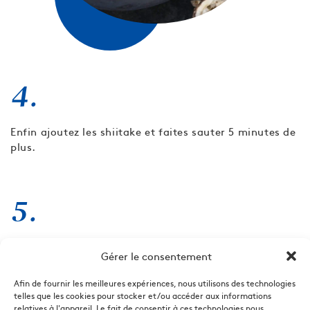
4.
Enfin ajoutez les shiitake et faites sauter 5 minutes de
plus.
5.
Servez sur un fond de quinoa tiède les légumes sautés,
Gérer le consentement
les pousses d’épinard, les amandes et pignons grillés
et assaisonnez avec la vinaigrette (émulsionnez les 4
Afin de fournir les meilleures expériences, nous utilisons des technologies
ingrédients).
telles que les cookies pour stocker et/ou accéder aux informations
relatives à l'appareil. Le fait de consentir à ces technologies nous