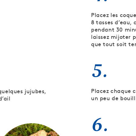
Placez les coqu
8 tasses d’eau, 
pendant 30 minu
laissez mijoter
que tout soit te
5.
Placez chaque c
 quelques jujubes,
un peu de bouil
’ail
6.