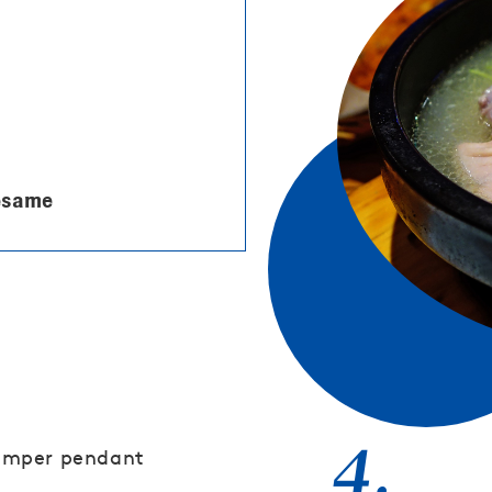
sésame
4.
 tremper pendant