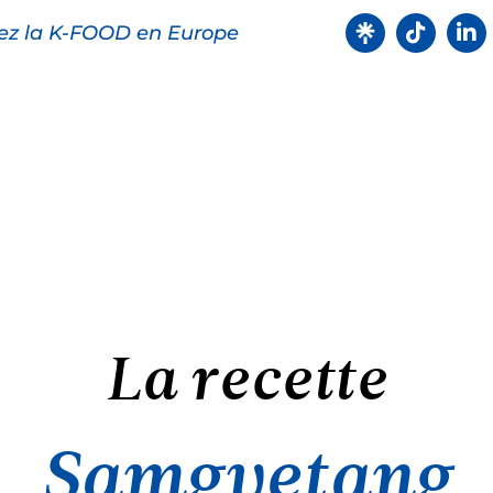
ez la K-FOOD en Europe
oduits
Recettes
Points de ve
La recette
Samgyetang