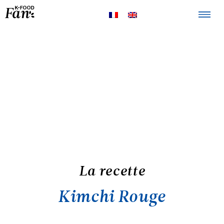
La K-FOOD
Produits
Recettes
Points de
vente
La recette
Kimchi Rouge