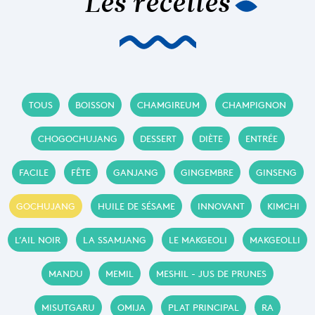
Les recettes
TOUS
BOISSON
CHAMGIREUM
CHAMPIGNON
CHOGOCHUJANG
DESSERT
DIÈTE
ENTRÉE
FACILE
FÊTE
GANJANG
GINGEMBRE
GINSENG
GOCHUJANG
HUILE DE SÉSAME
INNOVANT
KIMCHI
L’AIL NOIR
LA SSAMJANG
LE MAKGEOLI
MAKGEOLLI
MANDU
MEMIL
MESHIL - JUS DE PRUNES
MISUTGARU
OMIJA
PLAT PRINCIPAL
RA