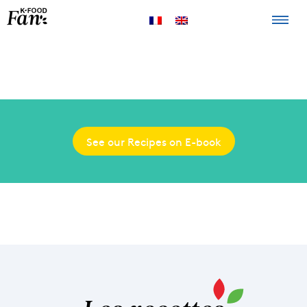
La K-FOOD
Produits
Recettes
Points de
vente
See our Recipes on E-book