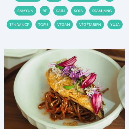
RAMYUN
RE
SAIN
SOJA
SSAMJANG
TENDANCE
TOFU
VEGAN
VÉGÉTARIEN
YUJA