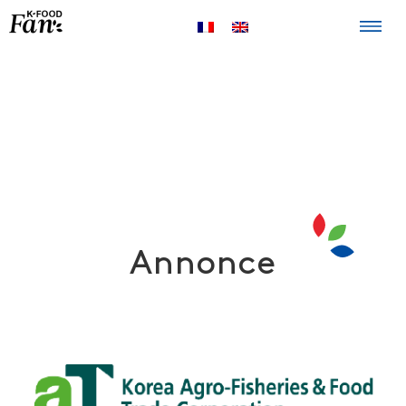
La K-FOOD
Produits
Recettes
Points de
vente
Annonce