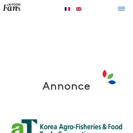
La K-FOOD
Produits
Recettes
Points de
vente
Annonce