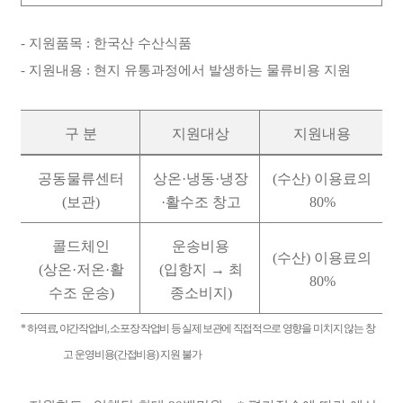
- 지원품목 : 한국산 수산식품
- 지원내용 : 현지 유통과정에서 발생하는 물류비용 지원
구 분
지원대상
지원내용
공동물류센터
상온
·
냉동
·
냉장
(
수산
)
이용료의
(
보관
)
·
활수조 창고
80%
콜드체인
운송비용
(
수산
)
이용료의
(
상온
·
저온
·
활
(
입항지
→
최
80%
수조 운송
)
종소비지
)
*
하역료
,
야간작업비
,
소포장 작업비 등 실제 보관에 직접적으로 영향을
미치지 않는 창
고 운영비용
(
간접비용
)
지원 불가