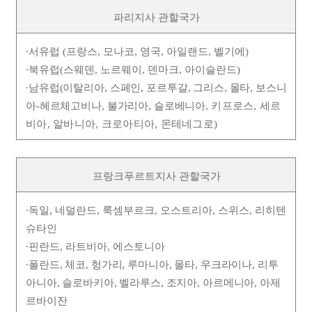
파리지사 관할국가
∙
서유럽
(
프랑스
,
모나코
,
영국
,
아일랜드
,
벨기에
)
∙
북유럽
(
스웨덴
,
노르웨이
,
덴마크
,
아이슬란드
)
∙
남유럽
(
이탈리아
,
스페인
,
포르투갈
,
그리스
,
몰타
,
보스니
아
-
헤르체고비나
,
불가리아
,
슬로베니
아
,
키프로스
,
세르
비아
,
알바니아
,
크로아티아
,
몬테네그로
)
프랑크푸르트지사 관할국가
∙독일, 네덜란드, 룩셈부르크, 오스트리아, 스위스, 리히텐
슈타인
∙핀란드, 라트비아, 에스토니아
∙
폴란드, 체코, 헝가리, 루마니아, 몰타, 우크라이나, 리투
아니아, 슬로바키아, 벨라루스, 조지아, 아르메니아,
아제
르바이잔