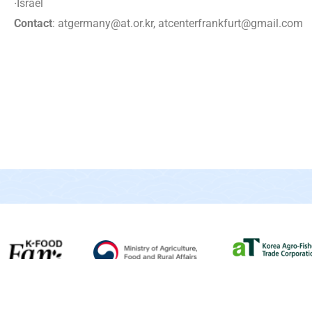
∙Israel
Contact
: atgermany@at.or.kr, atcenterfrankfurt@gmail.com
À propos
|
Actualités
|
Les vidéos
|
Mentions