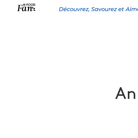
Découvrez, Savourez et Aim
La K-FOOD
Pr
An