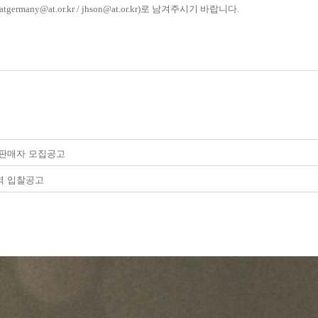
germany@at.or.kr / jhson@at.or.kr)로 남겨주시기 바랍니다.
품 판매자 모집공고
용역 입찰공고