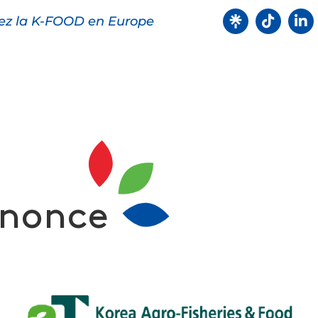
ez la K-FOOD en Europe
oduits
Recettes
Points de ve
nonce