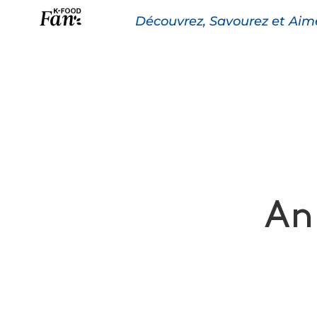
Découvrez, Savourez et Aim
La K-FOOD
Pr
An