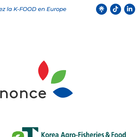
ez la K-FOOD en Europe
oduits
Recettes
Points de ve
nonce