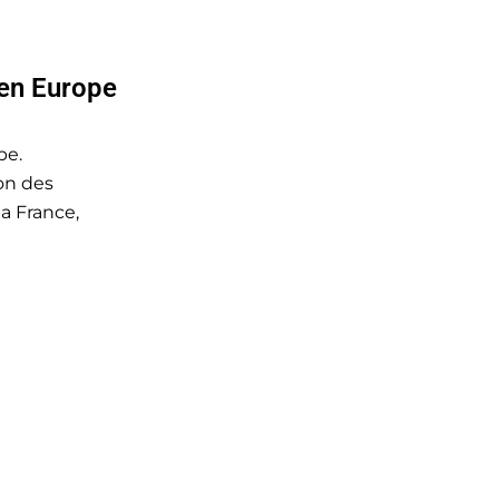
en Europe
pe.
on des
a France,